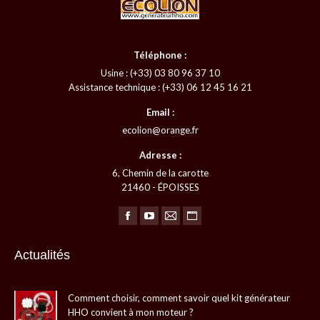
Téléphone :
Usine : (+33) 03 80 96 37 10
Assistance technique : (+33) 06 12 45 16 21
Email :
ecolion@orange.fr
Adresse :
6, Chemin de la carotte
21460 - ÉPOISSES
Trouvez nous sur :
La
La
La
La
page
page
page
page
Actualités
Facebook
YouTube
E-
Site
s'ouvre
s'ouvre
mail
Web
Comment choisir, comment savoir quel kit générateur
dans
dans
s'ouvre
s'ouvre
HHO convient à mon moteur ?
une
une
dans
dans