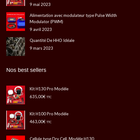
9 mai 2023
nouvelle
nouvelle
une
une
fenêtre
fenêtre
nouvelle
nouvelle
Alimentation avec modulateur type Pulse Width
Modulator (PWM)
fenêtre
fenêtre
9 avril 2023
Quantité De HHO Idéale
9 mars 2023
Nos best sellers
Kit H130 Pro Modèle
635,00
€
TTC
Kit H100 Pro Modèle
463,00
€
TTC
Cellule type Dry Cell, Modèle H130