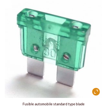
Ce
produit
a
Fusible automobile standard type blade