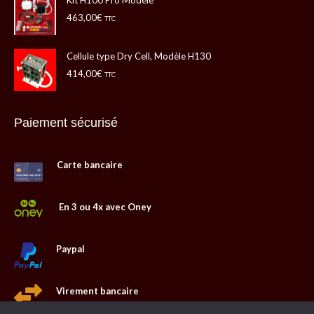
Kit H100 Pro Modèle
463,00
€
TTC
Cellule type Dry Cell, Modèle H130
414,00
€
TTC
Paiement sécurisé
Carte bancaire
En 3 ou 4x avec Oney
Paypal
Virement bancaire