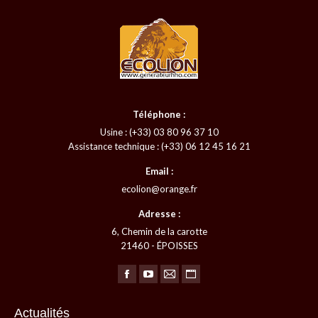
Téléphone :
Usine : (+33) 03 80 96 37 10
Assistance technique : (+33) 06 12 45 16 21
Email :
ecolion@orange.fr
Adresse :
6, Chemin de la carotte
21460 - ÉPOISSES
Trouvez nous sur :
La
La
La
La
page
page
page
page
Actualités