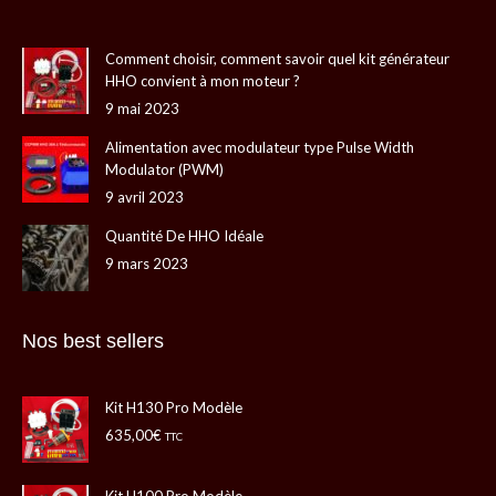
Facebook
YouTube
E-
Site
s'ouvre
s'ouvre
mail
Web
Comment choisir, comment savoir quel kit générateur
dans
dans
s'ouvre
s'ouvre
HHO convient à mon moteur ?
une
une
dans
dans
9 mai 2023
nouvelle
nouvelle
une
une
fenêtre
fenêtre
nouvelle
nouvelle
Alimentation avec modulateur type Pulse Width
Modulator (PWM)
fenêtre
fenêtre
9 avril 2023
Quantité De HHO Idéale
9 mars 2023
Nos best sellers
Kit H130 Pro Modèle
635,00
€
TTC