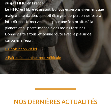
du
gaz HHO
en France.
Le HHO est libre et gratuit. Et nous espérons vivement que
malgré la tentation, qui doit être grande, personne n’osera
interdire cette merveille qui pour une fois profite à la
planète et au porte-monnaie des moins fortunés….
Bonne visite à tous, et bonne route avec le plaisir de
carburer à l’eau !
> Choisir son kit ici
> Faire décalaminer mon véhicule
NOS DERNIÈRES ACTUALITÉS