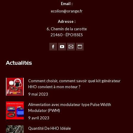
Email :
ecolion@orange.fr
Adresse :
6, Chemin de la carotte
21460 - ÉPOISSES
Trouvez nous sur :
La
La
La
La
page
page
page
page
Actualités
Facebook
YouTube
E-
Site
s'ouvre
s'ouvre
mail
Web
Comment choisir, comment savoir quel kit générateur
dans
dans
s'ouvre
s'ouvre
HHO convient à mon moteur ?
une
une
dans
dans
9 mai 2023
nouvelle
nouvelle
une
une
fenêtre
fenêtre
nouvelle
nouvelle
Alimentation avec modulateur type Pulse Width
Modulator (PWM)
fenêtre
fenêtre
9 avril 2023
Quantité De HHO Idéale