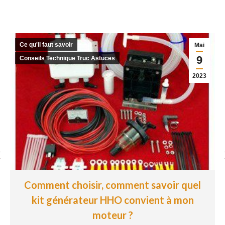
Ce qu'il faut savoir
Mai
9
Conseils Technique Truc Astuces
2023
Comment choisir, comment savoir quel
kit générateur HHO convient à mon
moteur ?