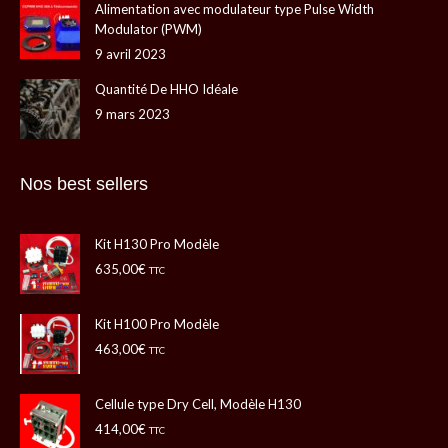
fenêtre
fenêtre
nouvelle
nouvelle
Alimentation avec modulateur type Pulse Width
Modulator (PWM)
fenêtre
fenêtre
9 avril 2023
Quantité De HHO Idéale
9 mars 2023
Nos best sellers
Kit H130 Pro Modèle
635,00
€
TTC
Kit H100 Pro Modèle
463,00
€
TTC
Cellule type Dry Cell, Modèle H130
414,00
€
TTC