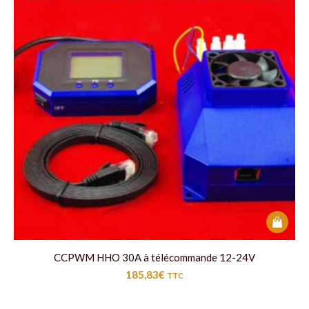
CCPWM HHO 30A à télécommande 12-24V
185,83
€
TTC