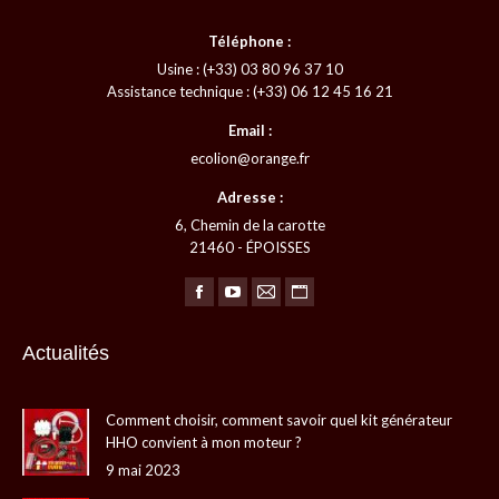
Téléphone :
Usine : (+33) 03 80 96 37 10
Assistance technique : (+33) 06 12 45 16 21
Email :
ecolion@orange.fr
Adresse :
6, Chemin de la carotte
21460 - ÉPOISSES
Trouvez nous sur :
La
La
La
La
page
page
page
page
Actualités
Facebook
YouTube
E-
Site
s'ouvre
s'ouvre
mail
Web
Comment choisir, comment savoir quel kit générateur
dans
dans
s'ouvre
s'ouvre
HHO convient à mon moteur ?
une
une
dans
dans
9 mai 2023
nouvelle
nouvelle
une
une