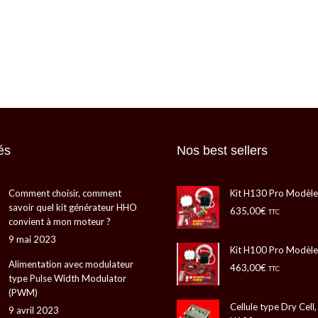
és
Nos best sellers
Comment choisir, comment
Kit H130 Pro Modèle
savoir quel kit générateur HHO
635,00
€
TTC
convient à mon moteur ?
9 mai 2023
Kit H100 Pro Modèle
Alimentation avec modulateur
463,00
€
TTC
type Pulse Width Modulator
(PWM)
Cellule type Dry Cell
9 avril 2023