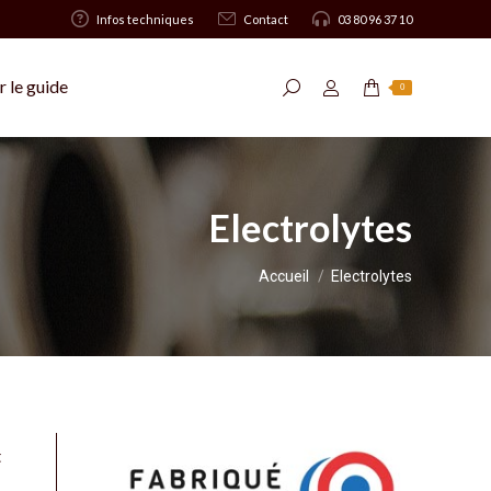
Infos techniques
Contact
03 80 96 37 10
 le guide
Recherche
0
:
Electrolytes
Vous êtes ici :
Accueil
Electrolytes
t