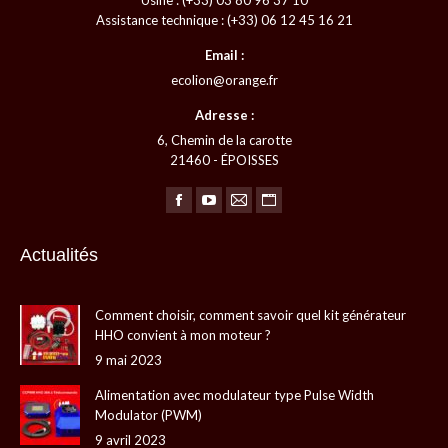
Usine : (+33) 03 80 96 37 10
Assistance technique : (+33) 06 12 45 16 21
Email :
ecolion@orange.fr
Adresse :
6, Chemin de la carotte
21460 - ÉPOISSES
Trouvez nous sur :
La
La
La
La
page
page
page
page
Actualités
Facebook
YouTube
E-
Site
s'ouvre
s'ouvre
mail
Web
Comment choisir, comment savoir quel kit générateur
dans
dans
s'ouvre
s'ouvre
HHO convient à mon moteur ?
une
une
dans
dans
9 mai 2023
nouvelle
nouvelle
une
une
fenêtre
fenêtre
nouvelle
nouvelle
Alimentation avec modulateur type Pulse Width
Modulator (PWM)
fenêtre
fenêtre
9 avril 2023