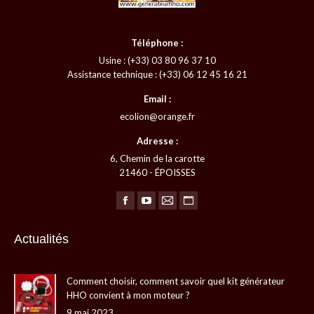
Téléphone :
Usine : (+33) 03 80 96 37 10
Assistance technique : (+33) 06 12 45 16 21
Email :
ecolion@orange.fr
Adresse :
6, Chemin de la carotte
21460 - ÉPOISSES
Trouvez nous sur :
La
La
La
La
page
page
page
page
Actualités
Facebook
YouTube
E-
Site
s'ouvre
s'ouvre
mail
Web
Comment choisir, comment savoir quel kit générateur
dans
dans
s'ouvre
s'ouvre
HHO convient à mon moteur ?
une
une
dans
dans
9 mai 2023