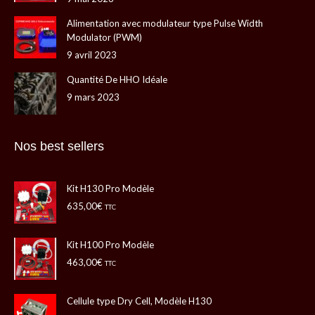
nouvelle
nouvelle
une
une
fenêtre
fenêtre
nouvelle
nouvelle
Alimentation avec modulateur type Pulse Width
Modulator (PWM)
fenêtre
fenêtre
9 avril 2023
Quantité De HHO Idéale
9 mars 2023
Nos best sellers
Kit H130 Pro Modèle
635,00
€
TTC
Kit H100 Pro Modèle
463,00
€
TTC
Cellule type Dry Cell, Modèle H130