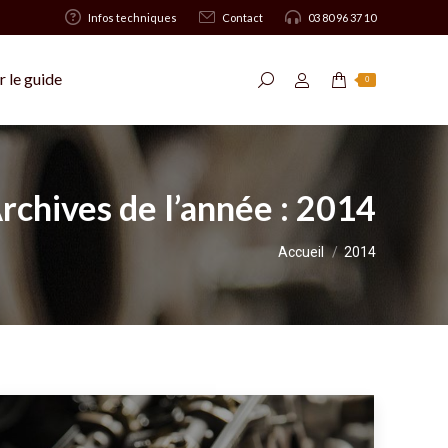
Infos techniques
Contact
03 80 96 37 10
 le guide
Recherche
0
:
rchives de l’année :
2014
Vous êtes ici :
Accueil
2014