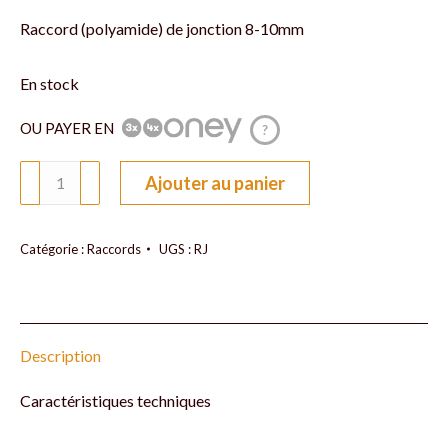
Raccord (polyamide) de jonction 8-10mm
En stock
OU PAYER EN
?
quantité
Ajouter au panier
de
Raccord
jonction
Catégorie :
Raccords
UGS :
RJ
8-
10mm
Description
Caractéristiques techniques