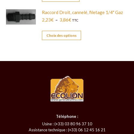
Raccord Droit, cannelé, filetage 1/4" Gaz
Plage
2,23
€
–
3,86
€
TTC
de
prix :
Ce
Choix des options
2,23€
produit
à
a
3,86€
plusieurs
variations.
Les
options
peuvent
être
choisies
sur
la
Téléphone :
page
Usine : (+33) 03 80 96 37 10
Assistance technique : (+33) 06 12 45 16 21
du