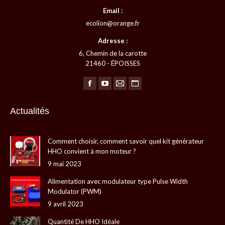
produit
Email :
ecolion@orange.fr
Adresse :
6, Chemin de la carotte
21460 - ÉPOISSES
Trouvez nous sur :
La
La
La
La
page
page
page
page
Actualités
Facebook
YouTube
E-
Site
s'ouvre
s'ouvre
mail
Web
Comment choisir, comment savoir quel kit générateur
dans
dans
s'ouvre
s'ouvre
HHO convient à mon moteur ?
une
une
dans
dans
9 mai 2023
nouvelle
nouvelle
une
une
fenêtre
fenêtre
nouvelle
nouvelle
Alimentation avec modulateur type Pulse Width
Modulator (PWM)
fenêtre
fenêtre
9 avril 2023
Quantité De HHO Idéale