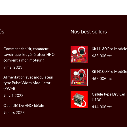
és
Nos best sellers
Comment choisir, comment
Kit H130 Pro Modèle
savoir quel kit générateur HHO
635,00
€
TTC
convient à mon moteur ?
9 mai 2023
Kit H100 Pro Modèle
Alimentation avec modulateur
463,00
€
TTC
type Pulse Width Modulator
(PWM)
Cellule type Dry Cell
9 avril 2023
H130
Quantité De HHO Idéale
414,00
€
TTC
9 mars 2023