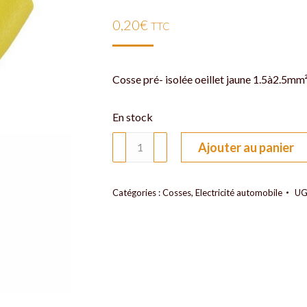
0,20
€
TTC
Cosse pré- isolée oeillet jaune 1.5à2.5mm²
En stock
quantité
Ajouter au panier
de
Cosse
pré-
Catégories :
Cosses
,
Electricité automobile
UG
isolée
oeillet
jaune