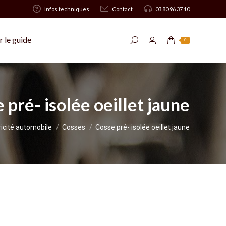
Infos techniques
Contact
03 80 96 37 10
 le guide
Recherche
0
:
 pré- isolée oeillet jaune
ricité automobile
Cosses
Cosse pré- isolée oeillet jaune