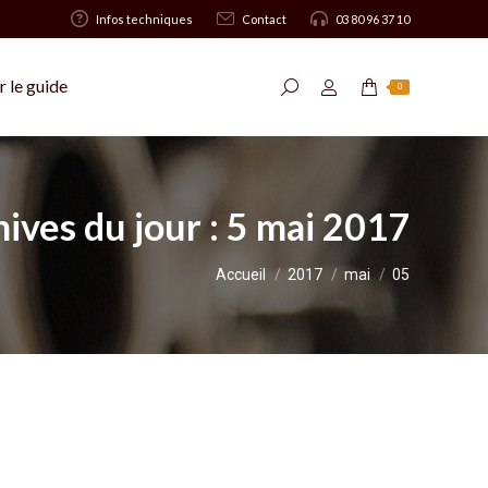
Infos techniques
Contact
03 80 96 37 10
 le guide
Recherche
0
:
ives du jour :
5 mai 2017
Vous êtes ici :
Accueil
2017
mai
05